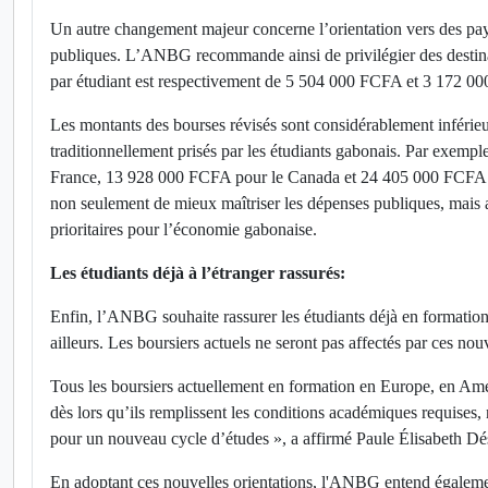
Un autre changement majeur concerne l’orientation vers des pay
publiques. L’ANBG recommande ainsi de privilégier des destinat
par étudiant est respectivement de 5 504 000 FCFA et 3 172 0
Les montants des bourses révisés sont considérablement inférie
traditionnellement prisés par les étudiants gabonais. Par exempl
France, 13 928 000 FCFA pour le Canada et 24 405 000 FCFA po
non seulement de mieux maîtriser les dépenses publiques, mais au
prioritaires pour l’économie gabonaise.
Les étudiants déjà à l’étranger rassurés:
Enfin, l’ANBG souhaite rassurer les étudiants déjà en formation
ailleurs. Les boursiers actuels ne seront pas affectés par ces no
Tous les boursiers actuellement en formation en Europe, en Améri
dès lors qu’ils remplissent les conditions académiques requises, 
pour un nouveau cycle d’études », a affirmé Paule Élisabeth 
En adoptant ces nouvelles orientations, l'ANBG entend également