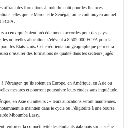
s offrant des formations à moindre coût pour les finances
ions telles que le Maroc et le Sénégal, où le coût moyen annuel
00 FCFA.
urs à ceux qui étaient précédemment accordés pour des pays
e, les nouvelles allocations s'élèvent à 8 505 000 FCFA pour la
ur les États-Unis. Cette réorientation géographique permettra
ssi d’assurer des formations de qualité dans les secteurs jugés
 à l’étranger, qu’ils soient en Europe, en Amérique, en Asie ou
uvelles mesures et pourront poursuivre leurs études sans inquiétude.
que, en Asie ou ailleurs : « leurs allocations seront maintenues,
notamment le maintien dans le cycle ou l’éligibilité à une bourse
Désirée Mboumba Lassy.
 renforcer la compétitivité des étudiants gabonais sur la scène