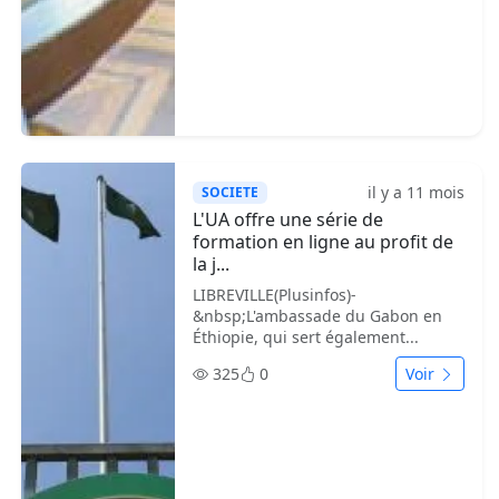
il y a 11 mois
SOCIETE
L'UA offre une série de
formation en ligne au profit de
la j...
LIBREVILLE(Plusinfos)-
&nbsp;L'ambassade du Gabon en
Éthiopie, qui sert également...
325
0
Voir