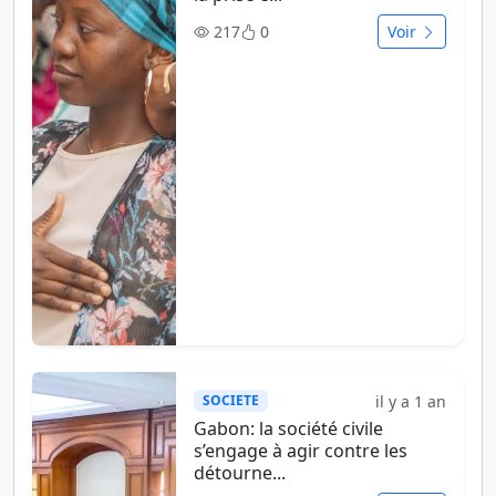
217
0
Voir
il y a 1 an
SOCIETE
Gabon: la société civile
s’engage à agir contre les
détourne...