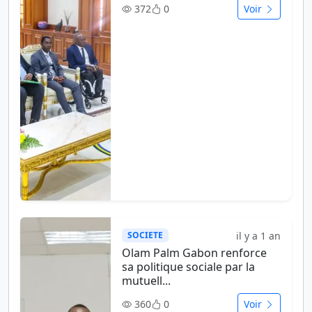
372
0
Voir
il y a 1 an
SOCIETE
Olam Palm Gabon renforce
sa politique sociale par la
mutuell...
360
0
Voir